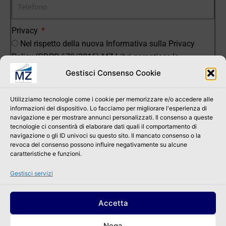
Privacy
Nel rispetto della nuova Informativa sulla Privacy
Policy (GDPR 679/2016) MZ Libri garantisce la
riservatezza dei dati e la possibilità di modificarli o
Gestisci Consenso Cookie
cancellarli tramite richiesta scritta indirizzata al
Responsabile dei trattamenti di dati personali (presso
Utilizziamo tecnologie come i cookie per memorizzare e/o accedere alle
l’indirzzo info@mzlibri.it). Accettando questa condizione
informazioni del dispositivo. Lo facciamo per migliorare l'esperienza di
navigazione e per mostrare annunci personalizzati. Il consenso a queste
i dati saranno utilizzati al solo fine di gestire la richiesta
tecnologie ci consentirà di elaborare dati quali il comportamento di
dei volumi, comunicazioni promozionali e trattati
navigazione o gli ID univoci su questo sito. Il mancato consenso o la
revoca del consenso possono influire negativamente su alcune
secondo la normativa vigente (D.Lgs.196/03)
caratteristiche e funzioni.
Invia
Gestisci servizi
Accetta
La chiusura delle prenotazioni avverrà il 21/08/2026
Nega