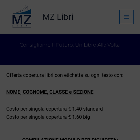
Vai
Mai
al
MZ Libri
Men
contenuto
Consigliamo Il Futuro, Un Libro Alla Volta.
Offerta copertura libri con etichetta su ogni testo con:
NOME, COGNOME, CLASSE e SEZIONE
Costo per singola copertura € 1.40 standard
Costo per singola copertura € 1.60 big