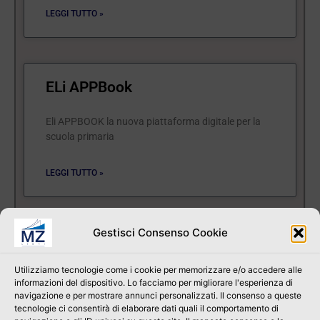
LEGGI TUTTO »
ELi APPBook
Eli APPBOOK la nuova piattaforma digitale per la
scuola primaria
LEGGI TUTTO »
Gestisci Consenso Cookie
Velia
Utilizziamo tecnologie come i cookie per memorizzare e/o accedere alle
VELiA è l’Intelligenza Artificiale del Gruppo Editoriale
informazioni del dispositivo. Lo facciamo per migliorare l'esperienza di
navigazione e per mostrare annunci personalizzati. Il consenso a queste
ELi, pensata per supportare i docenti nella
tecnologie ci consentirà di elaborare dati quali il comportamento di
personalizzazione dell’attività didattica.