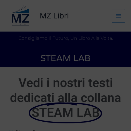
Vai
Mai
al
MZ Libri
Men
contenuto
Consigliamo Il Futuro, Un Libro Alla Volta.
STEAM LAB
Vedi i nostri testi
dedicati alla collana
STEAM LAB