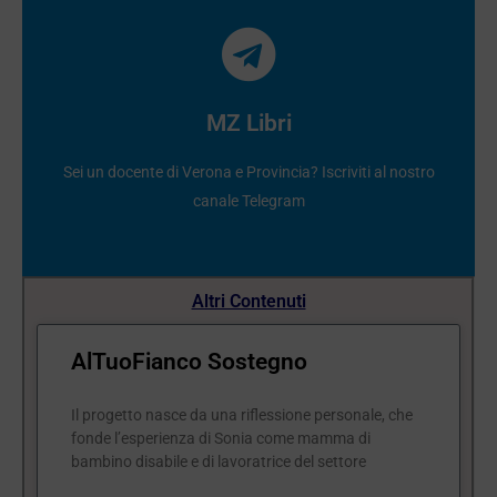
Clicca qui
Telegram
MZ Libri
Resta in contatto con noi. Iscriviti al nostro canale
Sei un docente di Verona e Provincia? Iscriviti al nostro
Provincia?
canale Telegram
Sei Un docente di Verona e
Altri Contenuti
AlTuoFianco Sostegno
Il progetto nasce da una riflessione personale, che
fonde l’esperienza di Sonia come mamma di
bambino disabile e di lavoratrice del settore